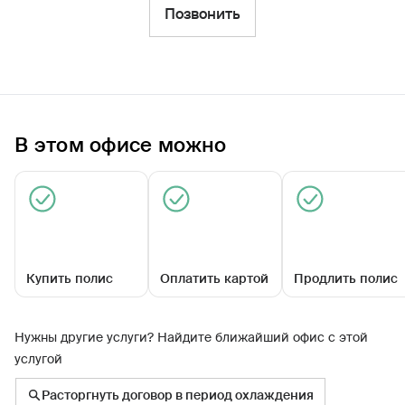
Фильтры
Позвонить
Обратиться по страховому случаю
Ближайшие
В этом офисе можно
Агентский центр «Заводоуковский»
Закрыт сегодня
Купить полис
Оплатить картой
Продлить полис
Нужны другие услуги? Найдите ближайший офис с этой
услугой
Вокзальная ул, д. 47
Расторгнуть договор в период охлаждения