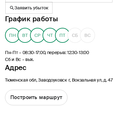
Заявить убыток
График работы
ПН
ВТ
СР
ЧТ
ПТ
СБ
ВС
8 (495) 926-99-77
Для звонков из-за границы
Пн-Пт – 08:30-17:00, перерыв: 12:30-13:00
0530
Сб и Вс – вых.
Адрес
Контакт-центр по России
24/7, бесплатно с мобильного
(Билайн, МТС, МегаФон и t2)
Тюменская обл, Заводоуковск г, Вокзальная ул, д. 47
8 (800) 200-09-00
Контакт-центр по России
24/7, звонок бесплатный
Построить маршрут
Мобильное приложение
Росгосстрах
Ваши полисы всегда под рукой