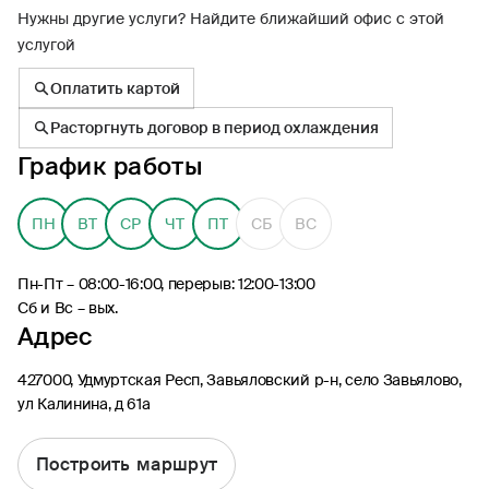
Нужны другие услуги? Найдите ближайший офис с этой
услугой
Оплатить картой
Расторгнуть договор в период охлаждения
8 (495) 926-99-77
График работы
Для звонков из-за границы
0530
ПН
ВТ
СР
ЧТ
ПТ
СБ
ВС
Контакт-центр по России
24/7, бесплатно с мобильного
(Билайн, МТС, МегаФон и t2)
Пн-Пт – 08:00-16:00, перерыв: 12:00-13:00
8 (800) 200-09-00
Сб и Вс – вых.
Контакт-центр по России
Адрес
24/7, звонок бесплатный
427000, Удмуртская Респ, Завьяловский р-н, село Завьялово,
Мобильное приложение
ул Калинина, д 61а
Росгосстрах
Построить маршрут
Ваши полисы всегда под рукой