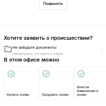
Фильтры
Позвонить
Обратиться по страховому случаю
Ближайшие
Хотите заявить о происшествии?
Агентский центр «Завьяловский»
Закрыт сегодня
Не забудьте документы
Посмотрите, что взять с собой
В этом офисе можно
Внести
изменения в
Купить полис
Продлить полис
полис
ул Калинина, д 61а