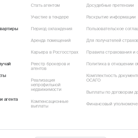
Стать агентом
Досудебные претензии
Участие в тендере
Раскрытие информации
квартиры
Период охлаждения
Пользовательское согла
Аренда помещений
Для получателей страхов
Карьера в Росгосстрах
Правила страхования и 
лучай
Реестр брокеров и
Политика в отношении о
агентов
кты
Комплектность документ
Реализация
ОСАГО
непрофильной
недвижимости
Выплаты по договорам до
и агента
Компенсационные
Финансовый уполномоч
выплаты