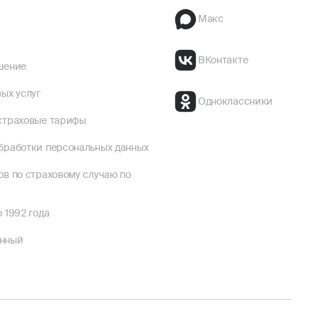
Макс
ВКонтакте
шение
ых услуг
Одноклассники
страховые тарифы
бработки персональных данных
ов по страховому случаю по
 1992 года
енный