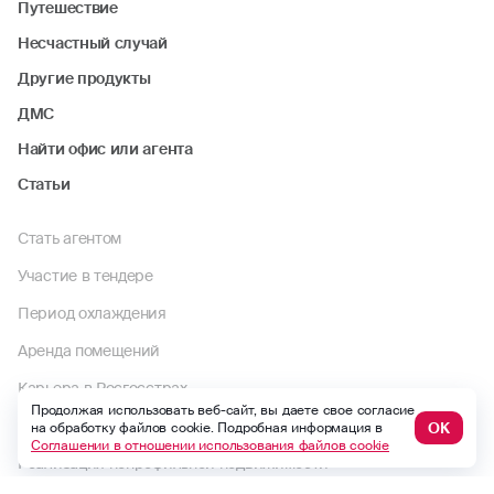
Путешествие
Несчастный случай
Другие продукты
ДМС
Найти офис или агента
Статьи
Стать агентом
Участие в тендере
Период охлаждения
Аренда помещений
Карьера в Росгосстрах
Продолжая использовать веб-сайт, вы даете свое согласие
Реестр брокеров и агентов
ОК
на обработку файлов cookie. Подробная информация в
Соглашении в отношении использования файлов cookie
Реализация непрофильной недвижимости