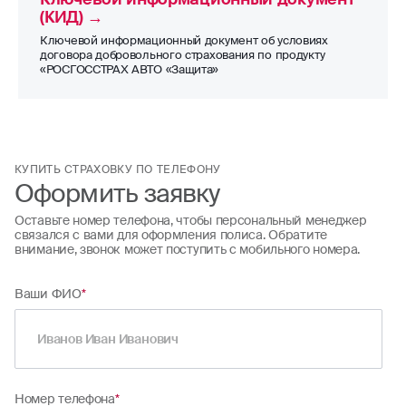
может устанавливаться в процентах от страховой
страхования КАСКО, условия которого
(КИД) →
суммы или в фиксированном размере в рублях.
подразумевают страховую сумму 500 тыс. руб. К
Ключевой информационный документ об условиях
моменту угона она снизилась из-за
договора добровольного страхования по продукту
«РОСГОССТРАХ АВТО «Защита»
амортизационного износа, то есть выплата будет
меньше, чем при изначальной стоимости
автомобиля. Разницу между изначальной
и актуальной страховой суммой возмещает выплата
GAP, то есть за угнанный автомобиль вы в результате
КУПИТЬ СТРАХОВКУ ПО ТЕЛЕФОНУ
получите те же 500 тыс. руб.
Оформить заявку
Оставьте номер телефона, чтобы персональный менеджер
связался с вами для оформления полиса. Обратите
внимание, звонок может поступить с мобильного номера.
Ваши ФИО
*
Номер телефона
*