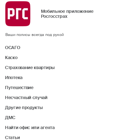
представителю лица (потерпевшего
выгодоприобретателя), не достигшего возраста
Мобильное приложение
18 лет.
Росгосстрах
Документы из компетентных органов:
дата, время и место произошедшего
Ваши полисы всегда под рукой
события, дата составления документа;
описание обстоятельства происшествия,
ОСАГО
количество участников;
Каско
Ф.И.О. водителей виновника(ов)
и потерпевших в ДТП, либо информация
Страхование квартиры
об отсутствии водителей в момент ДТП в ТС,
Ипотека
Ф.И.О. собственников ТС;
марка, модель, гос. рег. номер ТС
Путешествие
участников, а также полученные ими
Несчастный случай
повреждения и повреждения причиненные
иному имуществу;
Другие продукты
серия и номер полиса ОСАГО виновника
ДМС
(ов), потерпевшего, название СК, где
застрахована их ответственность или
Найти офис или агента
отметка о его отсутствии;
Статьи