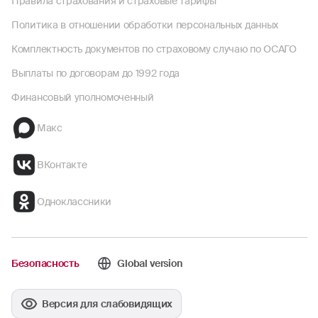
Правила страхования и страховые тарифы
возмещения (если получатель возмещения
не является собственником ТС, при этом
Политика в отношении обработки персональных данных
собственник ТС — физическое лицо).
Комплектность документов по страховому случаю по ОСАГО
Выплаты по договорам до 1992 года
Финансовый уполномоченный
Макс
ВКонтакте
Одноклассники
Безопасность
Global version
Версия для слабовидящих