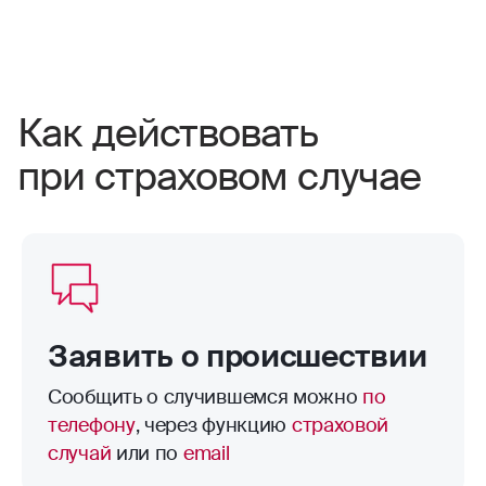
гражданскую ответственность, выплату могут
находящихся на капитальном ремонте.
получить все: вы, хозяин квартиры и
Некоторые виды движимого имущества:
пострадавшие соседи.
Наличные деньги, ценные бумаги, изделия
Мы выплатим компенсацию тем, чьи вещи
Как действовать
из драгоценных металлов: ювелирные
пострадали.
изделия, часы, слитки и т. п.;
при страховом случае
Макеты, образцы, формы, а также
Если пострадали ваши вещи, тогда
информация на носителях любого вида:
компенсацию получите вы.
книги, рукописи, схемы и т. п.;
Еда, табак, алкоголь, парфюм;
Если пострадали ремонт или вещи хозяев
Оборудование и товары, используемые для
квартиры, компенсацию получат они.
предпринимательской деятельности
Оружие, боеприпасы, взрывчатые вещества,
Если пострадает квартира соседей, мы
Заявить о происшествии
пиротехнические изделия;
компенсируем им ущерб в пределах
Домашние животные;
выбранных вами страховых лимитов.
Сообщить о случившемся можно
по
Удобрения, ядохимикаты и
телефону
, через функцию
страховой
воспламеняющиеся жидкости;
случай
или по
email
Имущество, которое находится за