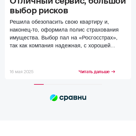
Отличный сервис, большой
выбор рисков
Решила обезопасить свою квартиру и,
наконец-то, оформила полис страхования
имущества. Выбор пал на «Росгосстрах»,
так как компания надежная, с хорошей
репутацией. Страховала квартиру от
основных рисков — пожар и затопление
соседями. Процесс оформления прошел
16 мая 2025
Читать дальше
очень быстро и просто. На сайте все
понятно, легко разобраться с условиями
страхования. Можно посмотреть разные
варианты покрытия. Приехала в офис, там
тоже проконсультировали. Остановилась на
самом базовом, но, на мой взгляд, самом
необходимом (пожар, потоп). Самое главное
для меня — это уверенность в завтрашнем