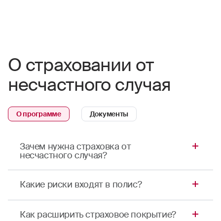
О страховании от
несчастного случая
О программе
Документы
Зачем нужна страховка от
несчастного случая?
Это программа страхования от несчастных
Какие риски входят в полис?
случаев в Благовещенске. Полис выручит в
трудную минуту и позволит уберечь семейный
Вы можете самостоятельно выбрать
бюджет от непредвиденных расходов.
Как расширить страховое покрытие?
необходимые риски — это удобно и позволяет