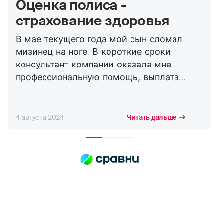
Оценка полиса -
страхование здоровья
В мае текущего года мой сын сломал
мизинец на ноге. В короткие сроки
консультант компании оказала мне
профессиональную помощь, выплата
пришла в короткие сроки. Страхуем сына
не первый год, это уже вторая выплата по
травме, никогда никаких проблем не
4 августа 2024
Читать дальше
возникало. Спасибо Страховой Компании
Росгосстрах!