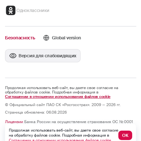
Одноклассники
Безопасность
Global version
Версия для слабовидящих
Продолжая использовать веб-сайт, вы даете свое согласие на
обработку файлов cookie. Подробная информация в
Соглашении в отношении использования файлов cookie
© Официальный сайт ПАО СК «Росгосстрах». 2009 — 2026 гг.
Страница обновлена: 06.08.2026
Лицензии
Банка России на осуществление страхования ОС № 0001
— 02, СИ № 0001, СЛ № 0001, ОС № 0001 — 03, ОС № 0001 — 04, ОС
Продолжая использовать веб-сайт, вы даете свое согласие
№ 0001 — 05 и на осуществление перестрахования ПС № 0001 от
07.10.2025; бессрочные.
ОК
на обработку файлов cookie. Подробная информация в
Юридический адрес: 121059, г. Москва, ул. Киевская, д. 7, к. 1
Соглашении в отношении использования файлов cookie