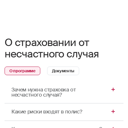
О страховании от
несчастного случая
О программе
Документы
Зачем нужна страховка от
несчастного случая?
Это программа страхования от несчастных
Какие риски входят в полис?
случаев в Мытищах. Полис выручит в трудную
минуту и позволит уберечь семейный бюджет
Вы можете самостоятельно выбрать