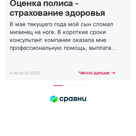
Оценка полиса -
страхование здоровья
В мае текущего года мой сын сломал
мизинец на ноге. В короткие сроки
консультант компании оказала мне
профессиональную помощь, выплата
пришла в короткие сроки. Страхуем сына не
первый год, это уже вторая выплата по
травме, никогда никаких проблем не
4 августа 2024
Читать дальше
возникало. Спасибо Страховой Компании
Росгосстрах!