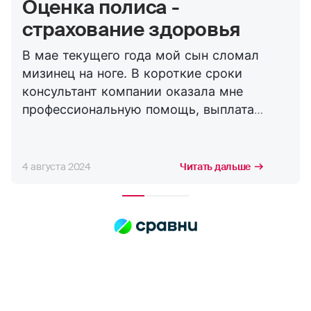
Оценка полиса -
страхование здоровья
В мае текущего года мой сын сломал
мизинец на ноге. В короткие сроки
консультант компании оказала мне
профессиональную помощь, выплата
пришла в короткие сроки. Страхуем сына
не первый год, это уже вторая выплата по
травме, никогда никаких проблем не
4 августа 2024
Читать дальше
возникало. Спасибо Страховой Компании
Росгосстрах!