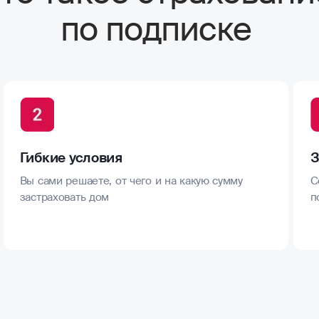
по подписке
Гибкие условия
З
Вы сами решаете, от чего и на какую сумму
С
застраховать дом
п