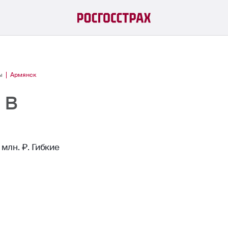
ы
Армянск
 в
млн. ₽. Гибкие