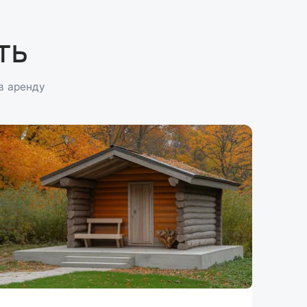
ть
в аренду