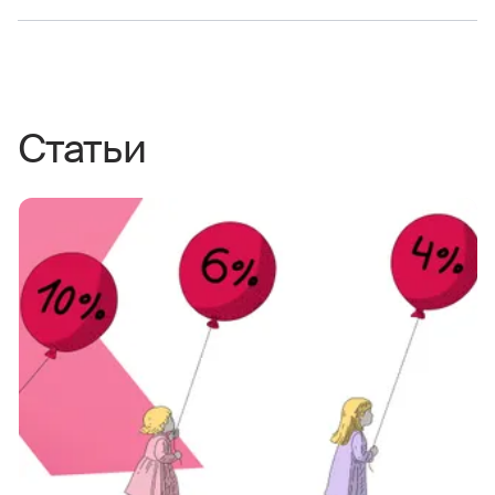
Заявить о страховом случае можно любым из
этих способов:
по телефонам
0530
(бесплатно с Билайн,
МТС, МегаФон и t2) или
8 800 200 09 00
Статьи
(для звонков с городского телефона по
России);
через чат в
личном кабинете
;
по почте
ekc@rgs.ru
.