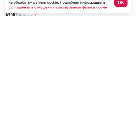
ОК
на обработку файлов cookie. Подробная информация в
Соглашении в отношении использования файлов cookie
ВКонтакте
Одноклассники
Безопасность
Global version
Версия для слабовидящих
Продолжая использовать веб-сайт, вы даете свое согласие на
обработку файлов cookie. Подробная информация в
Соглашении в отношении использования файлов cookie
© Официальный сайт ПАО СК «Росгосстрах». 2009 — 2026 гг.
Страница обновлена: 19.05.2026