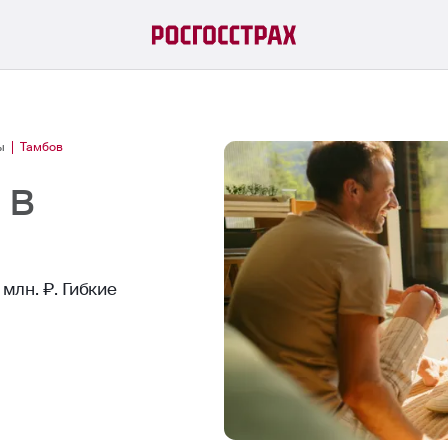
ы
Тамбов
 в
млн. ₽. Гибкие