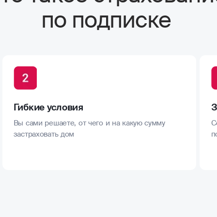
по подписке
Гибкие условия
З
Вы сами решаете, от чего и на какую сумму
С
застраховать дом
п