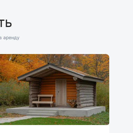
ть
в аренду