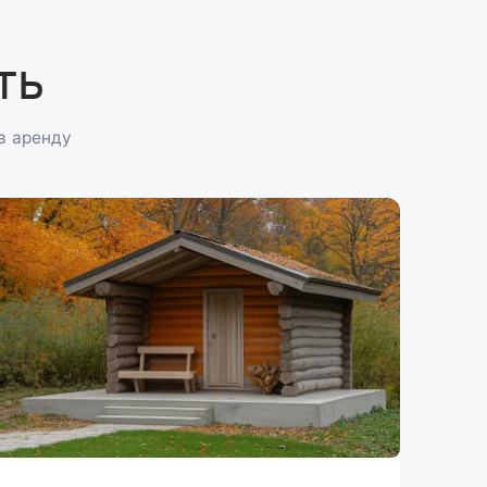
ть
в аренду