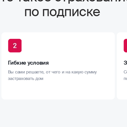
по подписке
Гибкие условия
З
Вы сами решаете, от чего и на какую сумму
С
застраховать дом
п