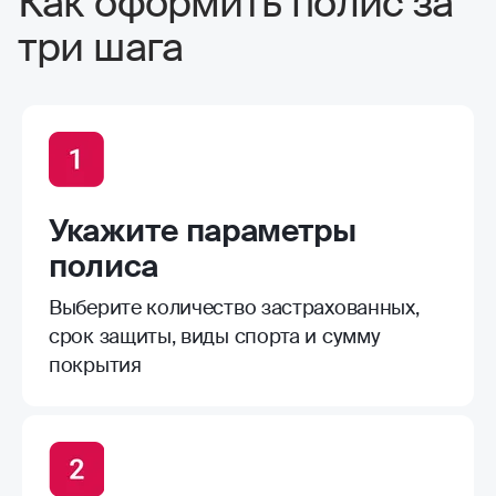
Как оформить полис за
простой и быстрый, без проволочек, как
три шага
раз до следующих соревнований и
успели, конечно, от травм не убережет,
зато лечение можно заказать более
качественное
Укажите параметры
полиса
Выберите количество застрахованных,
срок защиты, виды спорта и сумму
покрытия