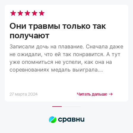
Они травмы только так
получают
Записали дочь на плавание. Сначала даже
не ожидали, что ей так понравится. А тут
уже опомниться не успели, как она на
соревнованиях медаль выиграла.
Пообщались с тренером, он сказал, если
планируете в будущем продолжать, то
страховка ребенка — дело обязательное.
27 марта 2024
Читать дальше
Они травмы только так получают. То
спрыгнули неудачно, то об воду
ударились, то просто где-то
поскользнулись. Ну, мы решили, что
действительно лишним не будет, так что