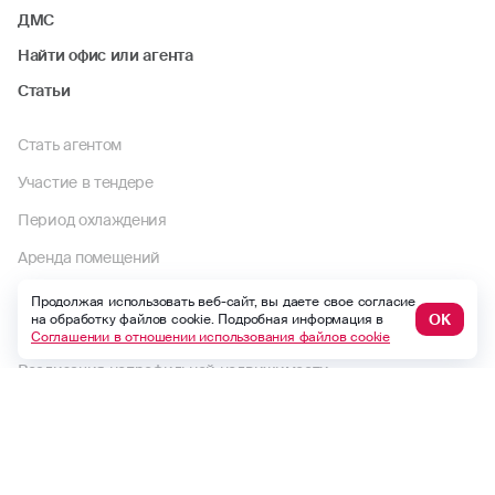
ДМС
Найти офис или агента
Статьи
Стать агентом
Участие в тендере
Период охлаждения
Аренда помещений
Карьера в Росгосстрах
Продолжая использовать веб-сайт, вы даете свое согласие
ОК
на обработку файлов cookie. Подробная информация в
Реестр брокеров и агентов
Соглашении в отношении использования файлов cookie
Реализация непрофильной недвижимости
Компенсационные выплаты
Досудебные претензии
Раскрытие информации