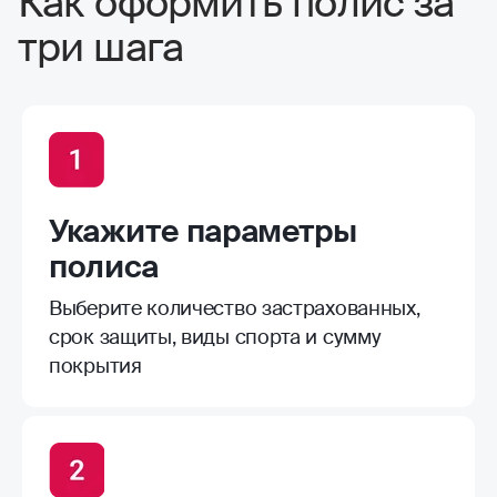
Как оформить полис за
простой и быстрый, без проволочек, как
три шага
раз до следующих соревнований и
успели, конечно, от травм не убережет,
зато лечение можно заказать более
качественное
Укажите параметры
полиса
Выберите количество застрахованных,
срок защиты, виды спорта и сумму
покрытия