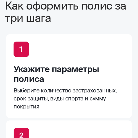
на машины берут. Процесс оформления
Как оформить полис за
простой и быстрый, без проволочек, как
три шага
раз до следующих соревнований и
успели, конечно, от травм не убережет,
зато лечение можно заказать более
качественное
Укажите параметры
полиса
Выберите количество застрахованных,
срок защиты, виды спорта и сумму
покрытия