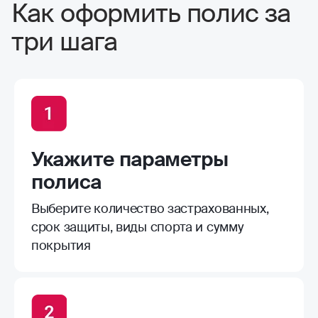
на машины берут. Процесс оформления
Как оформить полис за
простой и быстрый, без проволочек, как
три шага
раз до следующих соревнований и
успели, конечно, от травм не убережет,
зато лечение можно заказать более
качественное
Укажите параметры
полиса
Выберите количество застрахованных,
срок защиты, виды спорта и сумму
покрытия