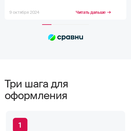
максимум три недели. Конечно, я
стремлюсь получить максимально
9 октября 2024
Читать дальше
возможную компенсацию, но в РГС меня
полностью устраивает расчёт страховых
сумм. Выплаты всегда приходят по
договору, и их хватает на качественный
ремонт в надежных автосервисах.
Сотрудники компании всегда проявляют
отзывчивость. Тут нечего сказать,
отлично работают
Три шага для
оформления