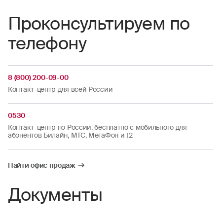
обширная сеть обслуживания — более 1300
Проконсультируем по
офисов от Калининграда до Владивостока;
высокий уровень удовлетворенности
телефону
клиентов процессом урегулирования
страховых случаев — 8,7 из 10 баллов;
многолетний опыт работы с
8 (800) 200-09-00
автострахованием и глубокое понимание
Контакт-центр для всей России
потребностей российских автовладельцев.
0530
Контакт-центр по России, бесплатно с мобильного для
абонентов Билайн, МТС, МегаФон и t2
Найти офис продаж
Документы