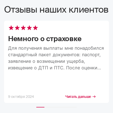
Отзывы наших клиентов
Немного о страховке
Для получения выплаты мне понадобился
стандартный пакет документов: паспорт,
заявление о возмещении ущерба,
извещение о ДТП и ПТС. После оценки
ущерба средства пришли на карту в
течение 20 дней, а весь процесс занял
максимум три недели. Конечно, я
стремлюсь получить максимально
9 октября 2024
Читать дальше
возможную компенсацию, но в РГС меня
полностью устраивает расчёт страховых