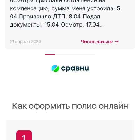
осмотра прислали соглашение на
компенсацию, сумма меня устроила. 5.
04 Произошло ДТП, 8.04 Подал
документы, 15.04 Осмотр, 17.04
Соглашение, 21.04 Выплата. Буду
сотрудничать с компанией дальше,
21 апреля 2026
Читать дальше
благодарю за оперативность. !
Как оформить полис онлайн