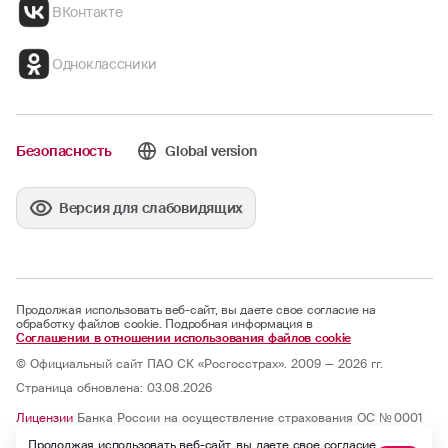
ВКонтакте
Одноклассники
Безопасность
Global version
Версия для слабовидящих
Продолжая использовать веб-сайт, вы даете свое согласие на
обработку файлов cookie. Подробная информация в
Соглашении в отношении использования файлов cookie
© Официальный сайт ПАО СК «Росгосстрах». 2009 — 2026 гг.
Страница обновлена: 03.08.2026
Лицензии
Банка России на осуществление страхования ОС № 0001
— 02, СИ № 0001, СЛ № 0001, ОС № 0001 — 03, ОС № 0001 — 04, ОС
Продолжая использовать веб-сайт, вы даете свое согласие
№ 0001 — 05 и на осуществление перестрахования ПС № 0001 от