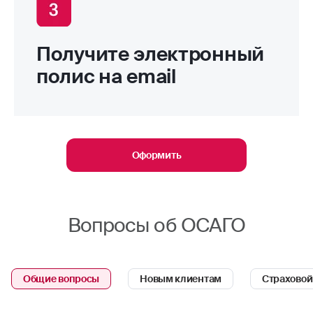
Получите электронный
полис на email
Оформить
Вопросы об ОСАГО
Общие вопросы
Новым клиентам
Страховой