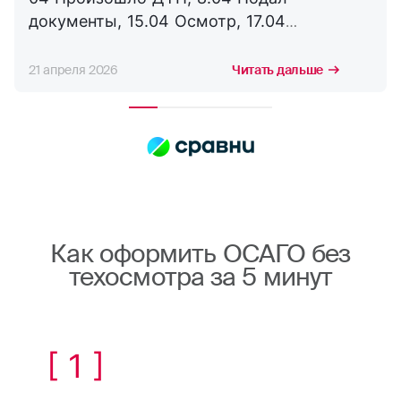
документы, 15.04 Осмотр, 17.04
Соглашение, 21.04 Выплата. Буду
сотрудничать с компанией дальше,
21 апреля 2026
Читать дальше
благодарю за оперативность. !
Как оформить ОСАГО без
техосмотра за 5 минут
[ 1 ]