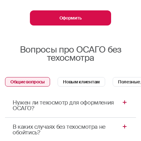
Оформить
Вопросы про ОСАГО без
техосмотра
Общие вопросы
Новым клиентам
Полезные
Нужен ли техосмотр для оформления
ОСАГО?
Нет. Оформить страховку можно без
В каких случаях без техосмотра не
прохождения техосмотра. Это правило
обойтись?
действует с 2021 года и распространяется как