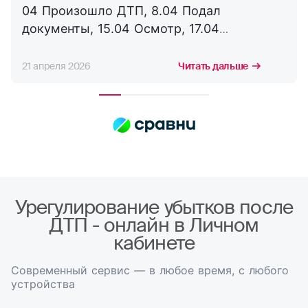
04 Произошло ДТП, 8.04 Подал
документы, 15.04 Осмотр, 17.04
Соглашение, 21.04 Выплата. Буду
сотрудничать с компанией дальше,
21 апреля 2026
Читать дальше
благодарю за оперативность. !
Урегулирование убытков после
ДТП - онлайн в Личном
кабинете
Современный сервис — в любое время, с любого
устройства