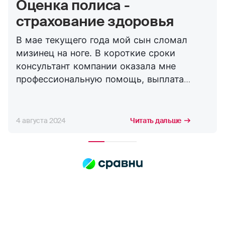
Оценка полиса -
страхование здоровья
В мае текущего года мой сын сломал
мизинец на ноге. В короткие сроки
консультант компании оказала мне
профессиональную помощь, выплата
пришла в короткие сроки. Страхуем сына
не первый год, это уже вторая выплата по
травме, никогда никаких проблем не
4 августа 2024
Читать дальше
возникало. Спасибо Страховой Компании
Росгосстрах!