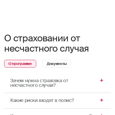
О страховании от
несчастного случая
О программе
Документы
Зачем нужна страховка от
несчастного случая?
Это программа страхования от несчастных
Какие риски входят в полис?
случаев в Златоусте. Полис выручит в трудную
минуту и позволит уберечь семейный бюджет
Вы можете самостоятельно выбрать
от непредвиденных расходов.