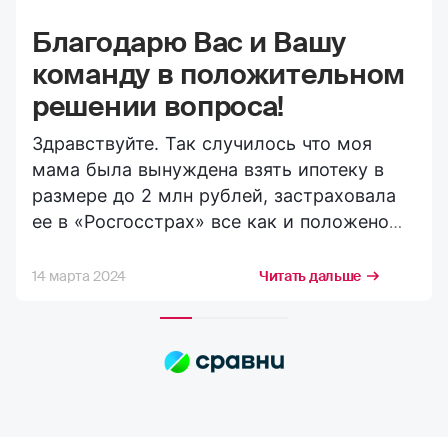
случаи бывают разные. Спасибо Вам что
ипотечного полиса с профессиональным
поступили справедливо и без всяких
менеджером; если требуется страховка титула;
сложностей и «подводных камней».
для любых видов недвижимости: квартира, дом,
Спасибо всей Вашей команде кто
таунхаус, комната, земельный участок,
участвовал в решении данного вопроса!
машиноместо и т.д.
Если уж буду страховаться, то теперь
только у Вас!
Ваши ФИО
*
Ваша почта
*
Номер телефона
*
Выберите регион
*
Наименование банка
*