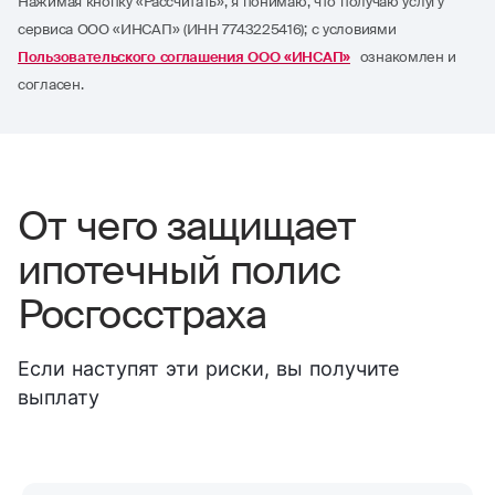
пожаротушения
Залив
Из-за аварии систем водоснабжения,
канализации,
отопления или пожаротушения
Стихийные бедствия