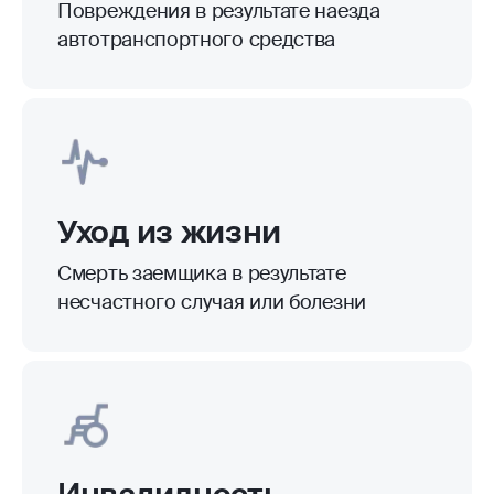
Как оформить полис
для ипотеки онлайн
Введите данные об ипотеке
и заемщике