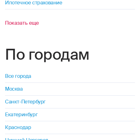
0530
Контакт-центр по России
24/7, бесплатно с мобильного
(Билайн, МТС, МегаФон и t2)
8 (800) 200-09-00
Контакт-центр по России
24/7, звонок бесплатный
Мобильное приложение
Росгосстрах
Ваши полисы всегда под рукой
ОСАГО
Каско
Страхование квартиры
Ипотека
Путешествие