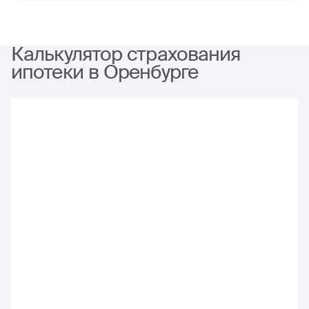
Калькулятор страхования
ипотеки в Оренбурге
Нажимая кнопку «Рассчитать», я понимаю, что получаю услугу
сервиса ООО «ИНСАП» (ИНН 7743225416); с условиями
Пользовательского соглашения ООО «ИНСАП»
ознакомлен и
согласен.