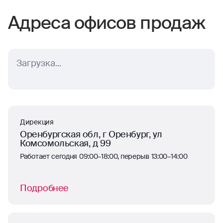
Отзывы наших клиентов
Благодарю Вас и Вашу
команду в положительном
решении вопроса!
Здравствуйте. Так случилось что моя
мама была вынуждена взять ипотеку в
размере до 2 млн рублей, застраховала