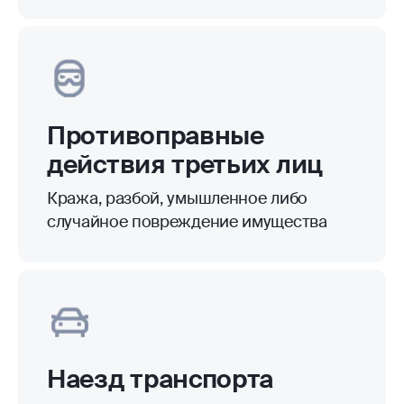
Уход из жизни
Смерть заемщика в результате
несчастного случая или болезни
Инвалидность
Получение инвалидности I или II
группы, вызванной травмой
или заболеванием
Оформить онлайн