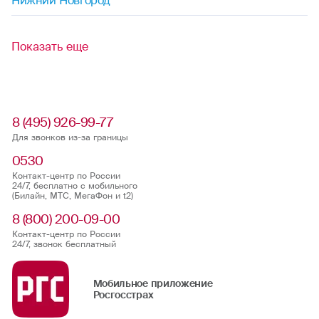
Несчастный случай
Другие продукты
ДМС
Найти офис или агента
Статьи
Стать агентом
Участие в тендере
Период охлаждения
Аренда помещений
Карьера в Росгосстрах
Реестр брокеров и агентов
Реализация непрофильной недвижимости
Компенсационные выплаты