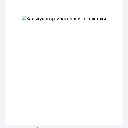
От чего защищает
ипотечный полис
Росгосстраха
Если наступят эти риски, вы получите
выплату
Пожар, взрыв
Ущерб от огня, высокой температуры,
дыма, взрыва, применения мер