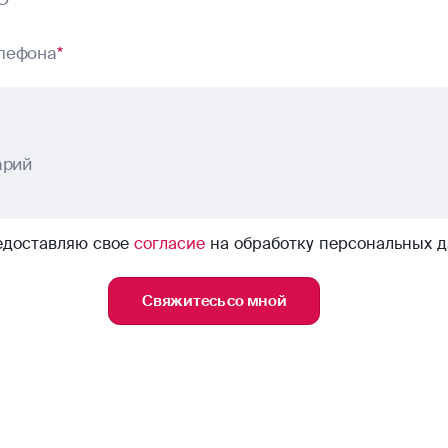
лефона
*
арий
едоставляю свое
согласие
на обработку персональных 
Свяжитесь со мной