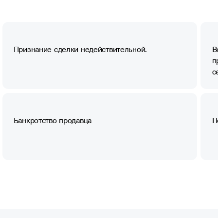
Признание сделки недействительной.
В
п
с
Банкротство продавца
П