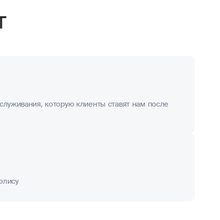
т
служивания, которую клиенты ставят нам после
олису