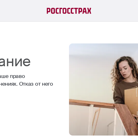
вание
аше право
ениях. Отказ от него