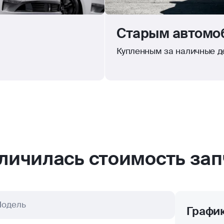
Старым автомоб
Купленным за наличные де
еличилась стоимость зап
одель
Графи