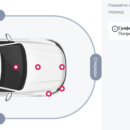
Нажмите н
период
Граф
Попр