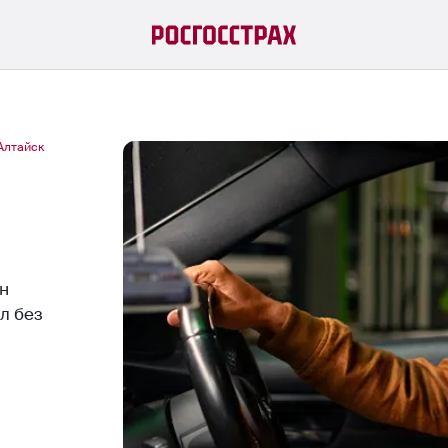
Алтайск
йн
л без