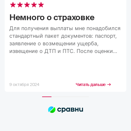
Немного о страховке
Для получения выплаты мне понадобился
стандартный пакет документов: паспорт,
заявление о возмещении ущерба,
извещение о ДТП и ПТС. После оценки
ущерба средства пришли на карту в
течение 20 дней, а весь процесс занял
максимум три недели. Конечно, я
стремлюсь получить максимально
9 октября 2024
Читать дальше
возможную компенсацию, но в РГС меня
полностью устраивает расчёт страховых
сумм. Выплаты всегда приходят по
договору, и их хватает на качественный
ремонт в надежных автосервисах.
Сотрудники компании всегда проявляют