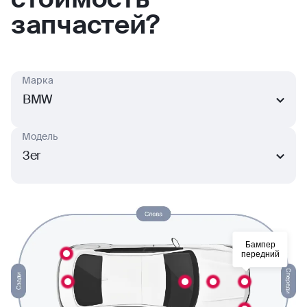
запчастей?
Марка
BMW
Модель
3er
Бампер
передний