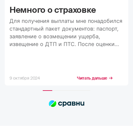
Немного о страховке
Для получения выплаты мне понадобился
стандартный пакет документов: паспорт,
заявление о возмещении ущерба,
извещение о ДТП и ПТС. После оценки
ущерба средства пришли на карту в
течение 20 дней, а весь процесс занял
максимум три недели. Конечно, я
стремлюсь получить максимально
9 октября 2024
Читать дальше
возможную компенсацию, но в РГС меня
полностью устраивает расчёт страховых
сумм. Выплаты всегда приходят по
договору, и их хватает на качественный
ремонт в надежных автосервисах.
Сотрудники компании всегда проявляют
отзывчивость. Тут нечего сказать,