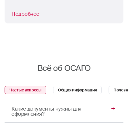
Подробнее
Всё об ОСАГО
Частые вопросы
Общая информация
Полезн
Какие документы нужны для
оформления?
Для оформления полиса ОСАГО в Балашихе