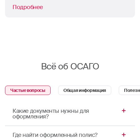
Подробнее
Всё об ОСАГО
Частые вопросы
Общая информация
Полезн
Какие документы нужны для
оформления?
Для оформления полиса ОСАГО в Орле
Где найти оформленный полис?
потребуются: