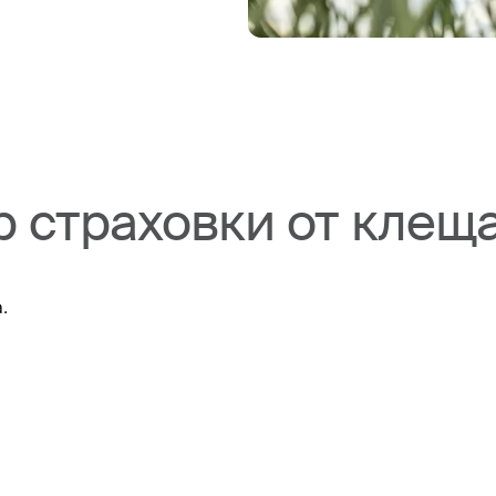
р страховки от клеща
.