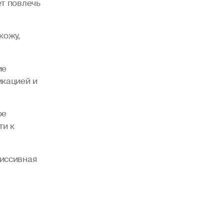
т повлечь
кожу,
ие
икацией и
ое
ти к
иссивная