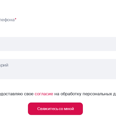
лефона
*
арий
едоставляю свое
согласие
на обработку персональных 
Свяжитесь со мной