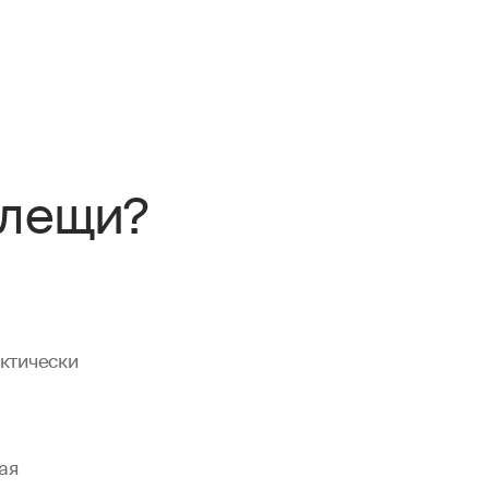
клещи?
ктически
ая