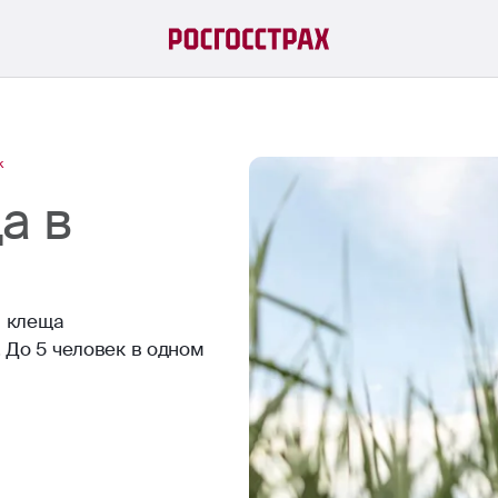
к
а в
а клеща
 До 5 человек в одном