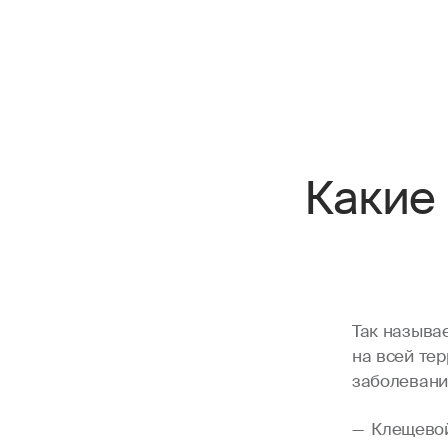
Какие
Так называ
на всей те
заболевани
Клещевой