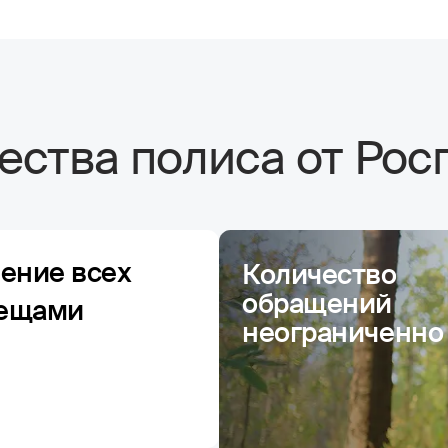
ства полиса от Рос
чение всех
Количество
обращений
лещами
неограниченно