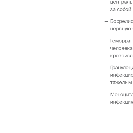
централь
за собой
Боррелио
нервную с
Геморраг
человека
кровоизл
Гранулоц
инфекцио
тяжелым 
Моноцита
инфекция