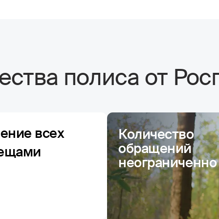
ства полиса от Рос
чение всех
Количество
обращений
лещами
неограниченно