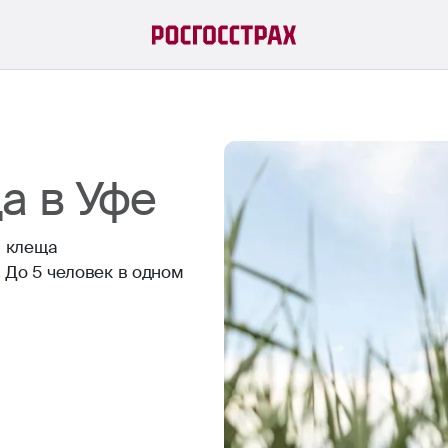
а в Уфе
а клеща
 До 5 человек в одном