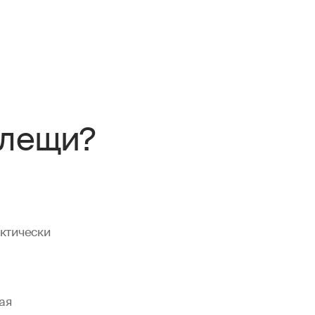
клещи?
ктически
ая