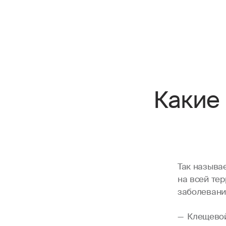
Какие
Так называ
на всей те
заболевани
Клещевой