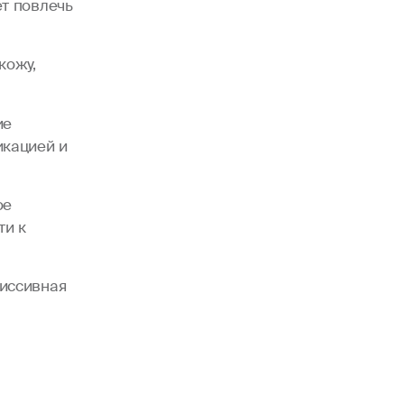
т повлечь
кожу,
ие
икацией и
ое
ти к
иссивная