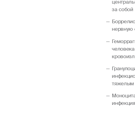
централь
за собой
Боррелио
нервную с
Геморраг
человека
кровоизл
Гранулоц
инфекцио
тяжелым 
Моноцита
инфекция