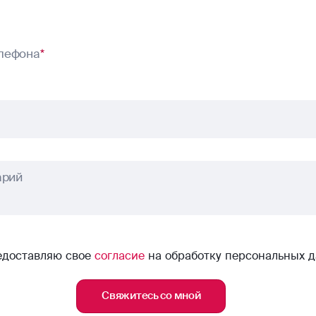
лефона
*
арий
едоставляю свое
согласие
на обработку персональных 
Свяжитесь со мной