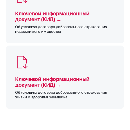
в любой офис РОСГОССТРАХ.
Ключевой информационный
С правилами страхования ипотеки № 236 вы
документ (КИД) →
можете ознакомиться
здесь
.
Об условиях договора добровольного страхования
недвижимого имущества
Ключевой информационный
документ (КИД) →
Об условиях договора добровольного страхования
жизни и здоровья заемщика