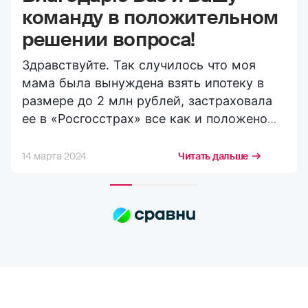
команду в положительном
решении вопроса!
Здравствуйте. Так случилось что моя
мама была вынуждена взять ипотеку в
размере до 2 млн рублей, застраховала
ее в «Росгосстрах» все как и положено
вроде бы на сегодняшний день. И вот
случилось несчастье её через некоторое
14 марта 2024
Читать дальше
время не стало. Я (сын) обратился в
кратчайшие сроки в ее страховую
компанию и согласно требованиям
компании (выполняя все их запросы по
страховому случаю) получил выплату в
сторону погашения ипотечной
задолженности и остаток на свой счёт!
Долго не верил в это, думал что придется