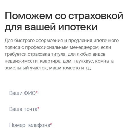
судится, но нет! Просто выполнял все по
требованию страховой компании. Все
Поможем со страховкой
события отслеживаются с лёгкостью на
для вашей ипотеки
сайте компании! (Если что грузите просто
старую версию сайта «old»). Спасибо Вам
огромное, РосГосстрах! Я понимаю что
Для быстрого оформления и продления ипотечного
полиса с профессиональным менеджером; если
случаи бывают разные. Спасибо Вам что
требуется страховка титула; для любых видов
поступили справедливо и без всяких
недвижимости: квартира, дом, таунхаус, комната,
сложностей и «подводных камней».
земельный участок, машиноместо и т.д.
Спасибо всей Вашей команде кто
участвовал в решении данного вопроса!
Если уж буду страховаться, то теперь
только у Вас!
Ваши ФИО
*
Ваша почта
*
Номер телефона
*