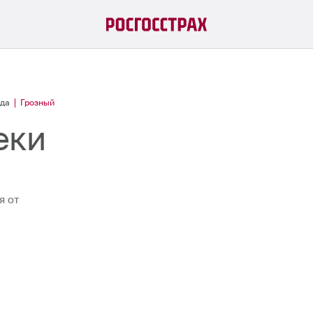
ода
Грозный
еки
я от