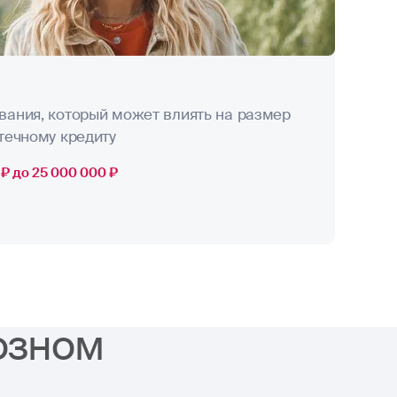
вания, который может влиять на размер
течному кредиту
₽ до 25 000 000 ₽
озном