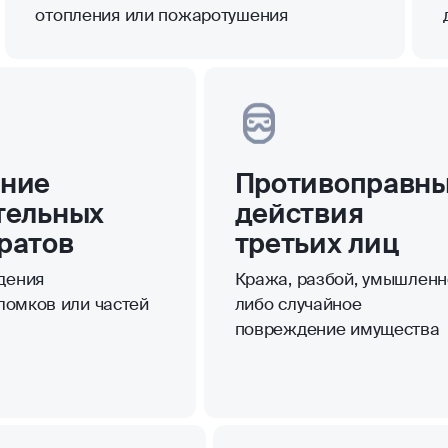
отопления или пожаротушения
ние
Противоправн
тельных
действия
ратов
третьих лиц
дения
Кража, разбой, умышленн
бломков или частей
либо случайное
повреждение имущества