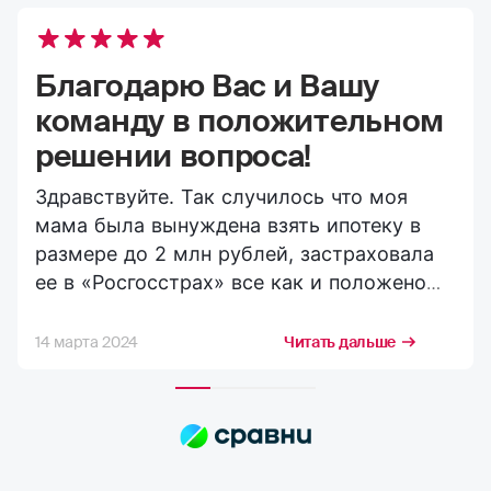
Благодарю Вас и Вашу
команду в положительном
решении вопроса!
Здравствуйте. Так случилось что моя
мама была вынуждена взять ипотеку в
размере до 2 млн рублей, застраховала
ее в «Росгосстрах» все как и положено
вроде бы на сегодняшний день. И вот
случилось несчастье её через некоторое
14 марта 2024
Читать дальше
время не стало. Я (сын) обратился в
кратчайшие сроки в ее страховую
компанию и согласно требованиям
компании (выполняя все их запросы по
страховому случаю) получил выплату в