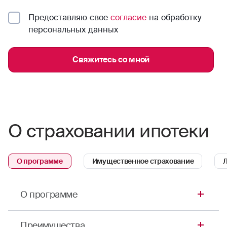
Предоставляю свое
согласие
на обработку
персональных данных
Свяжитесь со мной
О страховании ипотеки
О программе
Имущественное страхование
Л
О программе
Ипотечное страхование — это обязательное
Преимущества