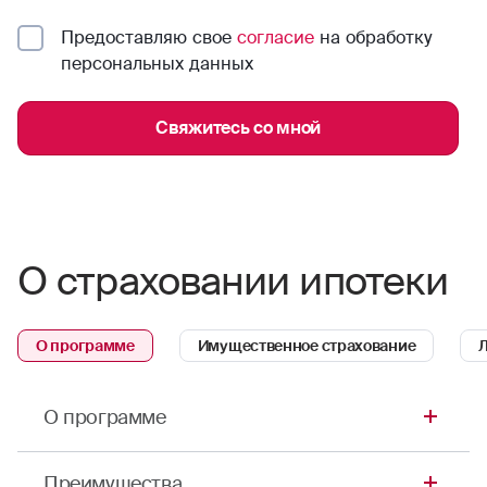
Предоставляю свое
согласие
на обработку
персональных данных
Свяжитесь со мной
О страховании ипотеки
О программе
Имущественное страхование
Л
О программе
Ипотечное страхование — это обязательное
Преимущества