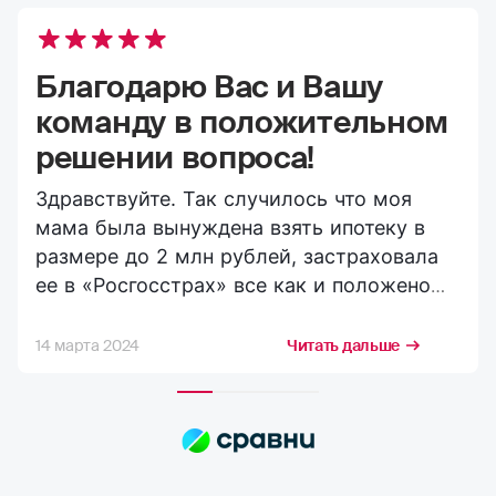
Благодарю Вас и Вашу
команду в положительном
решении вопроса!
Здравствуйте. Так случилось что моя
мама была вынуждена взять ипотеку в
размере до 2 млн рублей, застраховала
ее в «Росгосстрах» все как и положено
вроде бы на сегодняшний день. И вот
случилось несчастье её через некоторое
14 марта 2024
Читать дальше
время не стало. Я (сын) обратился в
кратчайшие сроки в ее страховую
компанию и согласно требованиям
компании (выполняя все их запросы по
страховому случаю) получил выплату в