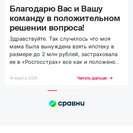
Благодарю Вас и Вашу
команду в положительном
решении вопроса!
Здравствуйте. Так случилось что моя
мама была вынуждена взять ипотеку в
размере до 2 млн рублей, застраховала
ее в «Росгосстрах» все как и положено
вроде бы на сегодняшний день. И вот
случилось несчастье её через некоторое
14 марта 2024
Читать дальше
время не стало. Я (сын) обратился в
кратчайшие сроки в ее страховую
компанию и согласно требованиям
компании (выполняя все их запросы по
страховому случаю) получил выплату в
сторону погашения ипотечной
задолженности и остаток на свой счёт!