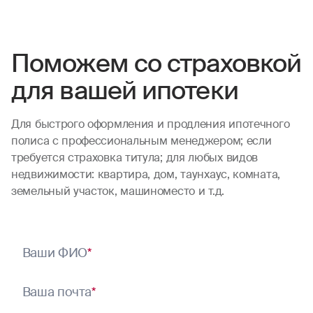
Долго не верил в это, думал что придется
судится, но нет! Просто выполнял все по
требованию страховой компании. Все
Поможем со страховкой
события отслеживаются с лёгкостью на
для вашей ипотеки
сайте компании! (Если что грузите просто
старую версию сайта «old»). Спасибо Вам
огромное, РосГосстрах! Я понимаю что
Для быстрого оформления и продления ипотечного
полиса с профессиональным менеджером; если
случаи бывают разные. Спасибо Вам что
требуется страховка титула; для любых видов
поступили справедливо и без всяких
недвижимости: квартира, дом, таунхаус, комната,
сложностей и «подводных камней».
земельный участок, машиноместо и т.д.
Спасибо всей Вашей команде кто
участвовал в решении данного вопроса!
Если уж буду страховаться, то теперь
только у Вас!
Ваши ФИО
*
Ваша почта
*