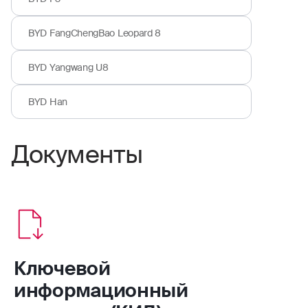
тонировки, не входящей в заводскую
(штатную) комплектацию ТС. Сумма
повреждений ограничивается страховой
BYD FangChengBao Leopard 8
суммой по договору.
В полис можно добавить водителей без
BYD Yangwang U8
ограничений.
BYD Han
Документы
Ключевой
информационный