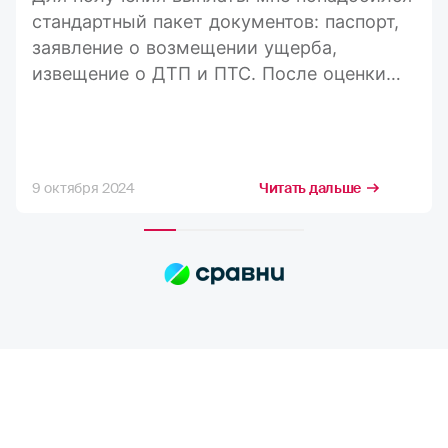
стандартный пакет документов: паспорт,
заявление о возмещении ущерба,
извещение о ДТП и ПТС. После оценки
ущерба средства пришли на карту в
течение 20 дней, а весь процесс занял
максимум три недели. Конечно, я
стремлюсь получить максимально
9 октября 2024
Читать дальше
возможную компенсацию, но в РГС меня
полностью устраивает расчёт страховых
сумм. Выплаты всегда приходят по
договору, и их хватает на качественный
ремонт в надежных автосервисах.
Сотрудники компании всегда проявляют
отзывчивость. Тут нечего сказать,
отлично работают