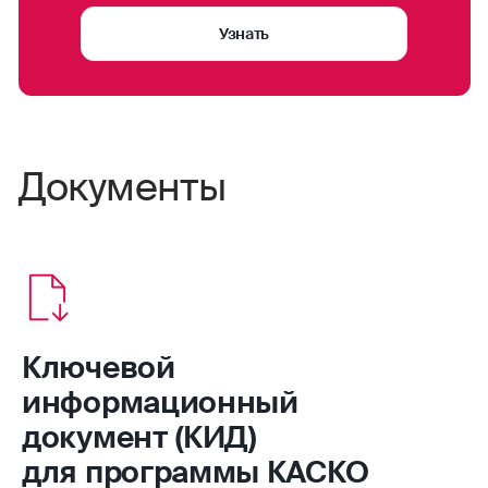
случаев.
от ведущих рейтинговых агентств: «ruAA» от
Узнать
«Expert» и «AA+.ru» от «НКР»;
престижная награда «Страховая компания
года» от Сравни.ру;
более 1300 офисов обслуживания по всей
России — от Калининграда до Владивостока;
высокий уровень удовлетворенности
Документы
клиентов при урегулировании страховых
случаев — 8,7 из 10 баллов;
многолетний опыт работы в сфере
автострахования.
Ключевой
информационный
документ (КИД)
для программы КАСКО