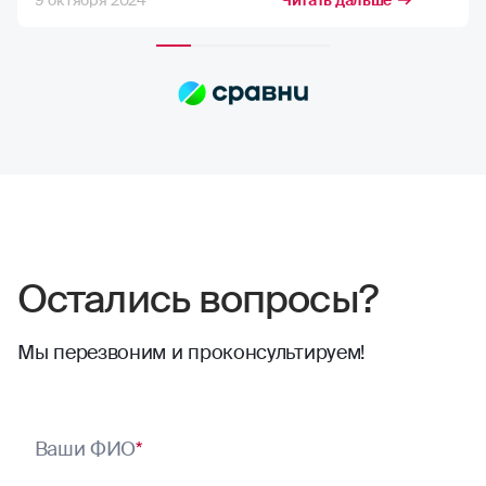
9 октября 2024
Читать дальше
возможную компенсацию, но в РГС меня
полностью устраивает расчёт страховых
сумм. Выплаты всегда приходят по
договору, и их хватает на качественный
ремонт в надежных автосервисах.
Сотрудники компании всегда проявляют
отзывчивость. Тут нечего сказать,
отлично работают
Остались вопросы?
Мы перезвоним и проконсультируем!
Ваши ФИО
*