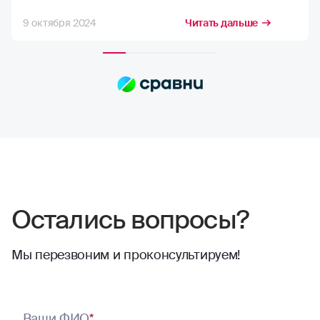
стремлюсь получить максимально
9 октября 2024
Читать дальше
возможную компенсацию, но в РГС меня
полностью устраивает расчёт страховых
сумм. Выплаты всегда приходят по
договору, и их хватает на качественный
ремонт в надежных автосервисах.
Сотрудники компании всегда проявляют
отзывчивость. Тут нечего сказать,
отлично работают
Остались вопросы?
Мы перезвоним и проконсультируем!
Ваши ФИО
*