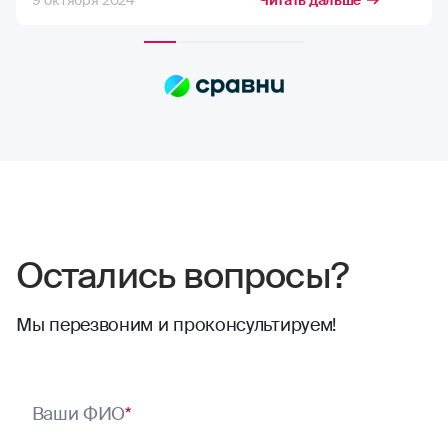
9 октября 2024
Читать дальше
возможную компенсацию, но в РГС меня
полностью устраивает расчёт страховых
сумм. Выплаты всегда приходят по
договору, и их хватает на качественный
ремонт в надежных автосервисах.
Сотрудники компании всегда проявляют
отзывчивость. Тут нечего сказать,
отлично работают
Остались вопросы?
Мы перезвоним и проконсультируем!
Ваши ФИО
*