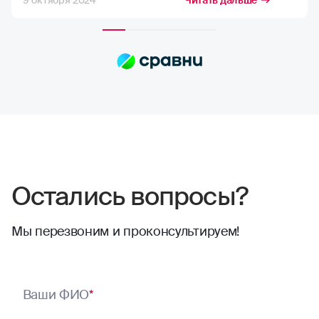
9 октября 2024
Читать дальше
возможную компенсацию, но в РГС меня
полностью устраивает расчёт страховых
сумм. Выплаты всегда приходят по
договору, и их хватает на качественный
ремонт в надежных автосервисах.
Сотрудники компании всегда проявляют
отзывчивость. Тут нечего сказать,
отлично работают
Остались вопросы?
Мы перезвоним и проконсультируем!
Ваши ФИО
*