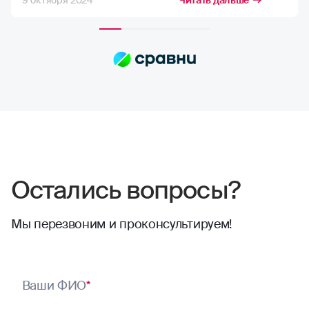
9 октября 2024
Читать дальше
возможную компенсацию, но в РГС меня
полностью устраивает расчёт страховых
сумм. Выплаты всегда приходят по
договору, и их хватает на качественный
ремонт в надежных автосервисах.
Сотрудники компании всегда проявляют
отзывчивость. Тут нечего сказать,
отлично работают
Остались вопросы?
Мы перезвоним и проконсультируем!
Ваши ФИО
*