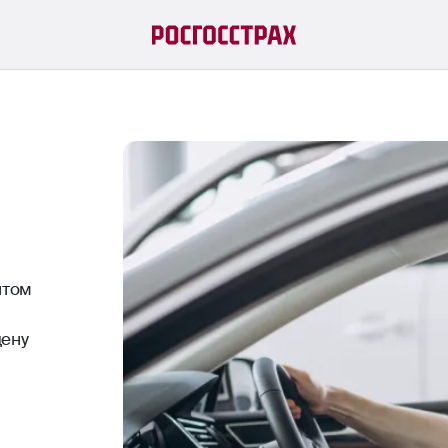
нтом
цену