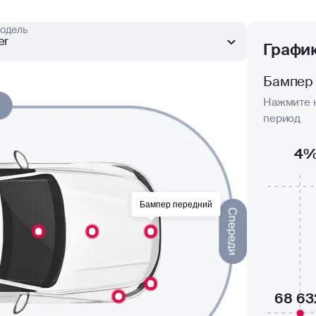
одель
er
Графи
Бампер
Нажмите н
период
4
Бампер передний
68 63