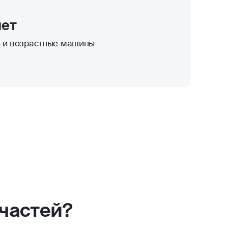
лет
к и возрастные машины
частей?