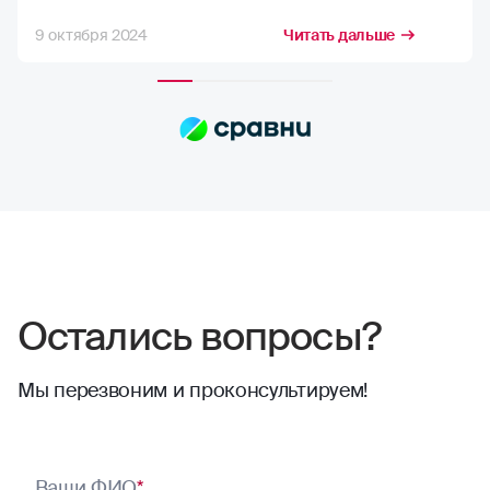
стремлюсь получить максимально
9 октября 2024
Читать дальше
возможную компенсацию, но в РГС меня
полностью устраивает расчёт страховых
сумм. Выплаты всегда приходят по
договору, и их хватает на качественный
ремонт в надежных автосервисах.
Сотрудники компании всегда проявляют
отзывчивость. Тут нечего сказать,
отлично работают
Остались вопросы?
Мы перезвоним и проконсультируем!
Ваши ФИО
*