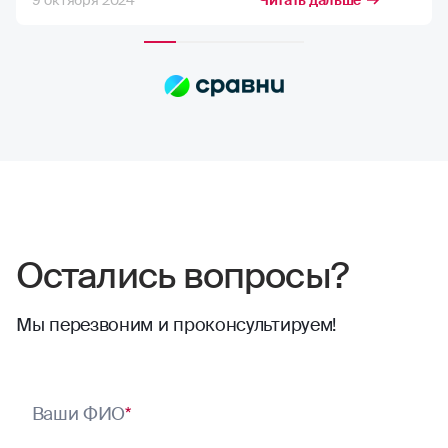
9 октября 2024
Читать дальше
возможную компенсацию, но в РГС меня
полностью устраивает расчёт страховых
сумм. Выплаты всегда приходят по
договору, и их хватает на качественный
ремонт в надежных автосервисах.
Сотрудники компании всегда проявляют
отзывчивость. Тут нечего сказать,
отлично работают
Остались вопросы?
Мы перезвоним и проконсультируем!
Ваши ФИО
*