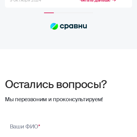
9 октября 2024
Читать дальше
возможную компенсацию, но в РГС меня
полностью устраивает расчёт страховых
сумм. Выплаты всегда приходят по
договору, и их хватает на качественный
ремонт в надежных автосервисах.
Сотрудники компании всегда проявляют
отзывчивость. Тут нечего сказать,
отлично работают
Остались вопросы?
Мы перезвоним и проконсультируем!
Ваши ФИО
*