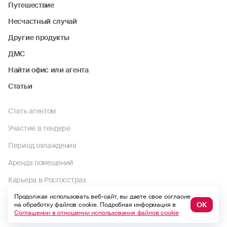
Путешествие
Несчастный случай
Другие продукты
ДМС
Найти офис или агента
Статьи
Стать агентом
Участие в тендере
Период охлаждения
Аренда помещений
Карьера в Росгосстрах
Продолжая использовать веб-сайт, вы даете свое согласие
Реестр брокеров и агентов
ОК
на обработку файлов cookie. Подробная информация в
Соглашении в отношении использования файлов cookie
Реализация непрофильной недвижимости